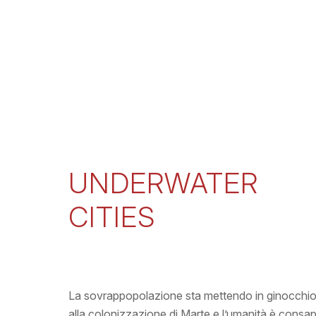
UNDERWATER
CITIES
La sovrappopolazione sta mettendo in ginocchio
alla colonizzazione di Marte e l’umanità è consap