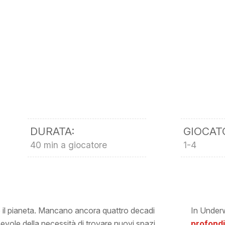
DURATA:
GIOCAT
40 min a giocatore
1-4
 il pianeta. Mancano ancora quattro decadi
In Underw
evole della necessità di trovare nuovi spazi
profond