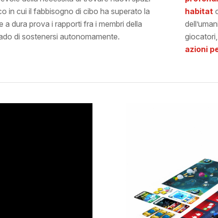
o in cui il fabbisogno di cibo ha superato la
habitat
c
 dura prova i rapporti fra i membri della
dell’umani
rado di sostenersi autonomamente.
giocatori,
azioni p