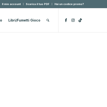
Il mio account
Scarica il tuo PDF
Hai un codice promo?
lo
Libri/Fumetti Gioco