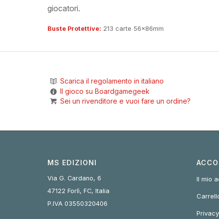
giocatori.
Buste Protettive:
213 carte 56x86mm
Scarica il regolamento in italiano
Il gioco su Boardgamegeek
Sei un rivenditore e vuoi fare un ordine?
MS EDIZIONI
ACCO
Via G. Cardano, 6
Il mio 
47122 Forlì, FC, Italia
Carrell
P.IVA 03550320406
Privacy