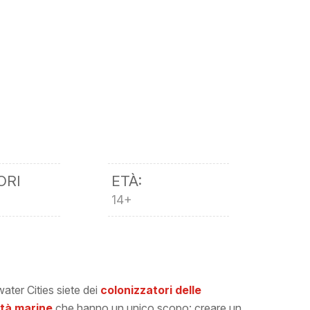
ORI
ETÀ:
14+
ater Cities siete dei
colonizzatori delle
ità marine
che hanno un unico scopo: creare un