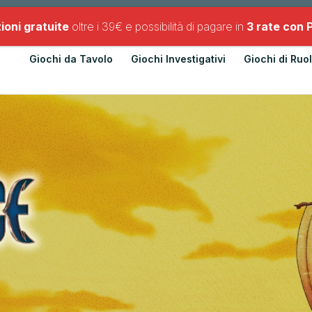
Chi Siamo
Contatti
Newsletter
ioni gratuite
oltre i 39€ e possibilità di pagare in
3 rate con 
Giochi da Tavolo
Giochi Investigativi
Giochi di Ruo