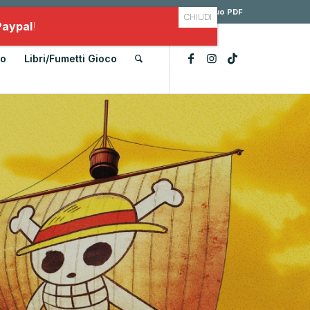
Il mio account
Hai un codice promo?
Scarica il tuo PDF
Paypal
!
lo
Libri/Fumetti Gioco