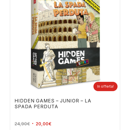
In offerta!
HIDDEN GAMES – JUNIOR – LA
SPADA PERDUTA
Il
Il
24,90
€
20,00
€
prezzo
prezzo