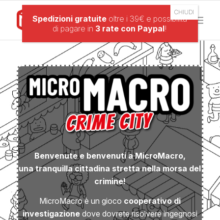
Spedizioni gratuite
oltre i 39€ e possibilità
di pagare in
3 rate con Paypal
!
Benvenute e benvenuti a MicroMacro,
una tranquilla cittadina stretta nella morsa del
crimine!
MicroMacro è un gioco
cooperativo di
investigazione
dove dovrete risolvere ingegnosi