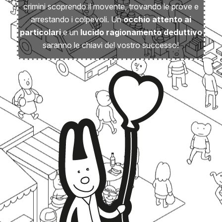
crimini scoprendo il movente, trovando le prove e
arrestando i colpevoli. Un
occhio attento ai
particolari
e un
lucido
ragionamento deduttivo
saranno le chiavi del vostro successo!