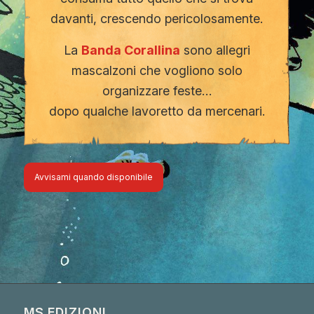
davanti, crescendo pericolosamente.
La
Banda Corallina
sono allegri
mascalzoni che vogliono solo
organizzare feste…
dopo qualche lavoretto da mercenari.
Avvisami quando disponibile
MS EDIZIONI