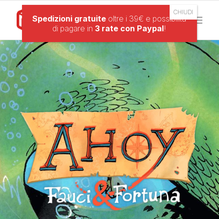
Spedizioni gratuite
oltre i 39€ e possibilità
di pagare in
3 rate con Paypal
!