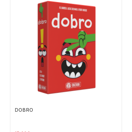
39,00€
DOBRO