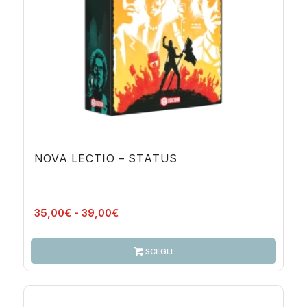
NOVA LECTIO – STATUS
Fascia
35,00
€
-
39,00
€
di
prezzo:
SCEGLI
da
35,00€
a