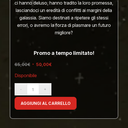
ci hanno deluso, hanno tradito la loro promessa,
lasciandoci un eredità di conflitti ai margini della
galassia. Siamo destinati a ripetere gli stessi
errori, o avremo la forza di plasmare un futuro
migliore?
Promo a tempo limitato!
Il
Il
65,00
€
50,00
€
prezzo
prezzo
Disponibile
originale
attuale
era:
è:
65,00€.
50,00€.
AGGIUNGI AL CARRELLO