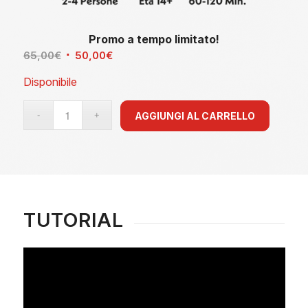
Promo a tempo limitato!
Il
Il
65,00
€
50,00
€
prezzo
prezzo
Disponibile
originale
attuale
era:
è:
AGGIUNGI AL CARRELLO
65,00€.
50,00€.
TUTORIAL