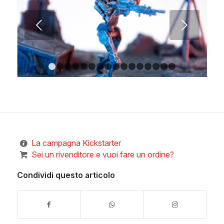
Succ
1
2
3
4
5
6
7
8
9
10
11
12
13
14
15
La campagna Kickstarter
Sei un rivenditore e vuoi fare un ordine?
Condividi questo articolo