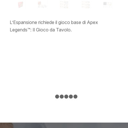
L’Espansione richiede il gioco base di Apex
Legends™️: Il Gioco da Tavolo.
Prec
Suc
1
2
3
4
5
6