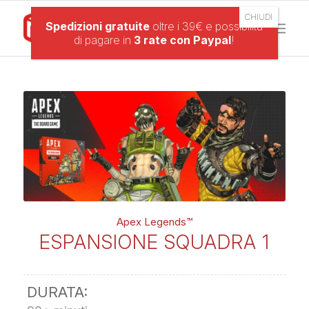
Spedizioni gratuite
oltre i 39€ e possibilità
di pagare in
3 rate con Paypal
!
Apex Legends™️
ESPANSIONE SQUADRA 1
DURATA: