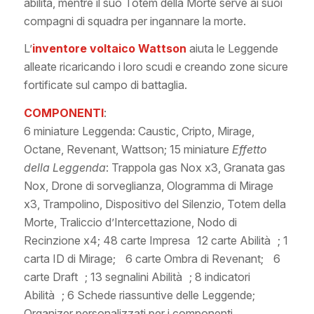
abilità, mentre il suo Totem della Morte serve ai suoi
compagni di squadra per ingannare la morte.
L’
inventore voltaico Wattson
aiuta le Leggende
alleate ricaricando i loro scudi e creando zone sicure
fortificate sul campo di battaglia.
COMPONENTI
:
6 miniature Leggenda: Caustic, Cripto, Mirage,
Octane, Revenant, Wattson; 15 miniature
Effetto
della Leggenda
: Trappola gas Nox x3, Granata gas
Nox, Drone di sorveglianza, Ologramma di Mirage
x3, Trampolino, Dispositivo del Silenzio, Totem della
Morte, Traliccio d’Intercettazione, Nodo di
Recinzione x4; 48 carte Impresa 12 carte Abilità ; 1
carta ID di Mirage; 6 carte Ombra di Revenant; 6
carte Draft ; 13 segnalini Abilità ; 8 indicatori
Abilità ; 6 Schede riassuntive delle Leggende;
Organizer personalizzati per i componenti