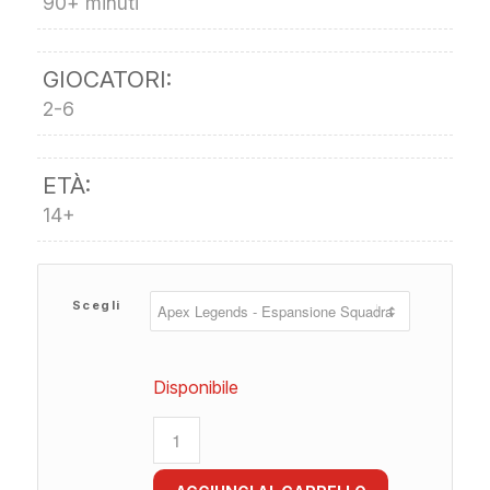
90+ minuti
GIOCATORI:
2-6
ETÀ:
14+
Scegli
Disponibile