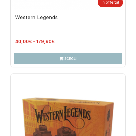
In offerta!
Western Legends
Fascia
40,00
€
-
179,90
€
di
prezzo:
SCEGLI
da
40,00€
a
179,90€