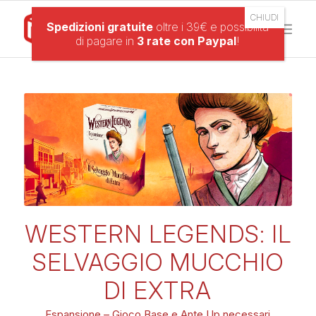
Spedizioni gratuite
oltre i 39€ e possibilità
di pagare in
3 rate con Paypal
!
WESTERN LEGENDS: IL
SELVAGGIO MUCCHIO
DI EXTRA
Espansione – Gioco Base e Ante Up necessari