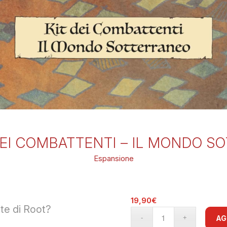
DEI COMBATTENTI – IL MONDO 
Espansione
19,90
€
ite di Root?
AG