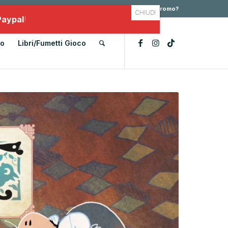
Il mio account
Scarica il tuo PDF
Hai un codice promo?
Paypal
!
lo
Libri/Fumetti Gioco