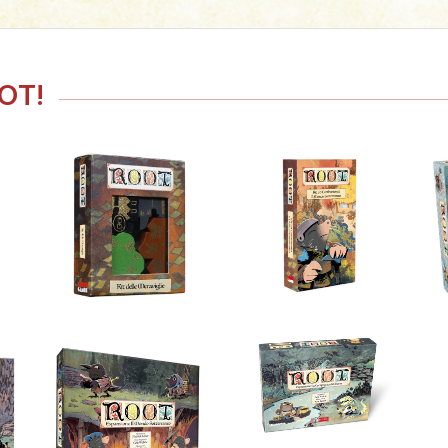
OT!
12,90
€
19,90
€
4
Meraviglie
Mondo Sotterraneo
C
Root: Kit delle
Combattenti – Il
R
Root: Kit dei