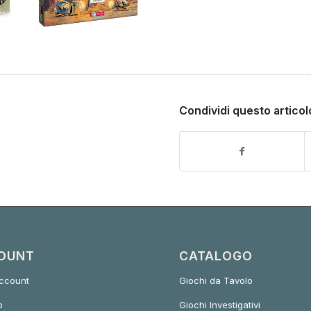
45,00€
45,00
€
Fiume
5,00€
La Compagnia del
a
Root: Espansione
rezzo:
49,90
€
ascia
Sotterraneo
Il Mondo
ROOT: Espansione
Condividi questo articol
OUNT
CATALOGO
account
Giochi da Tavolo
o
Giochi Investigativi