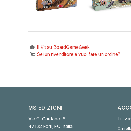
1
a
6
d
p
di
39,90
€
65,00
€
-
145,00
€
F
Meccanico
Boschi
ROOT: Il Bosco
Giustizia nei
Potere e
Gioco di
Offerta!
ROOT: Un
Il Kit su BoardGameGeek
Sei un rivenditore e vuoi fare un ordine?
MS EDIZIONI
ACC
Via G. Cardano, 6
Il mio 
47122 Forlì, FC, Italia
Carrell