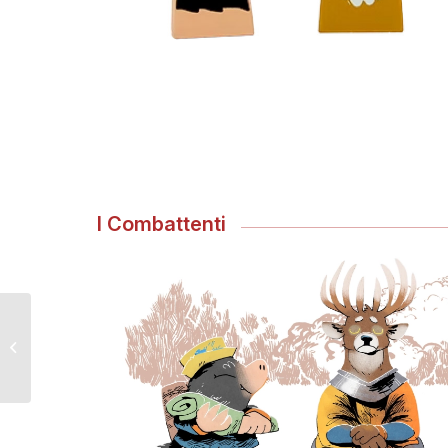
I Combattenti
ROOT: Predoni e
Cavalieri