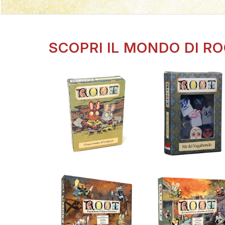
SCOPRI IL MONDO DI RO
12,90
€
12,90
€
Partigiani
Vagabondo
Root: Mazzo Esuli e
Root: Kit del