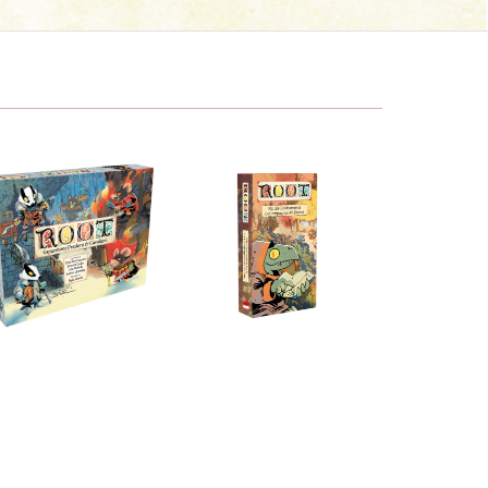
9,90
€
19,90
€
avalieri
Fiume
OOT: Predoni e
Compagnia del
Combattenti – La
Root: Kit dei