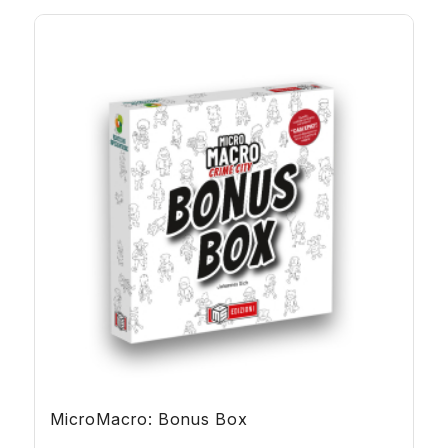
MicroMacro: Bonus Box