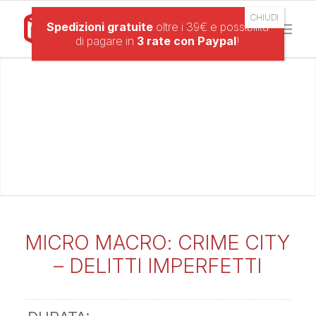
Spedizioni gratuite
oltre i 39€ e possibilità
di pagare in
3 rate con Paypal
!
MICRO MACRO: CRIME CITY
– DELITTI IMPERFETTI