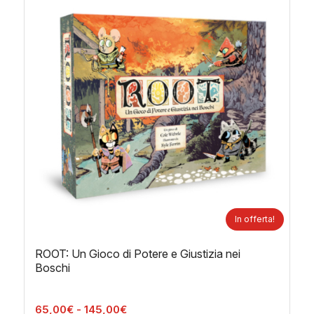
In offerta!
ROOT: Un Gioco di Potere e Giustizia nei
Boschi
Fascia
65,00
€
-
145,00
€