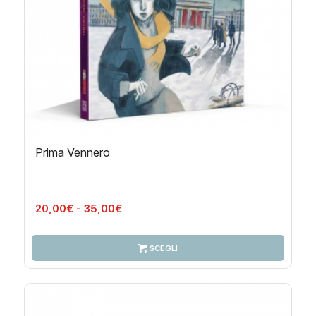
Prima Vennero
Fascia
20,00
€
-
35,00
€
di
prezzo:
SCEGLI
da
20,00€
a
35,00€