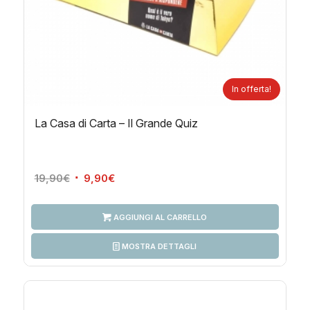
In offerta!
La Casa di Carta – Il Grande Quiz
Il
Il
19,90
€
9,90
€
prezzo
prezzo
originale
attuale
AGGIUNGI AL CARRELLO
era:
è:
19,90€.
9,90€.
MOSTRA DETTAGLI