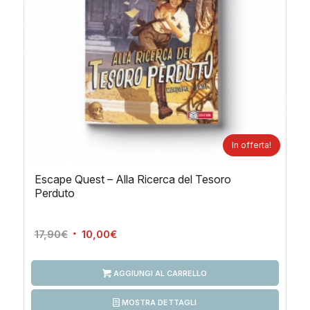
In offerta!
Escape Quest – Alla Ricerca del Tesoro
Perduto
Il
Il
17,90
€
10,00
€
prezzo
prezzo
originale
attuale
AGGIUNGI AL CARRELLO
era:
è:
17,90€.
10,00€.
MOSTRA DETTAGLI