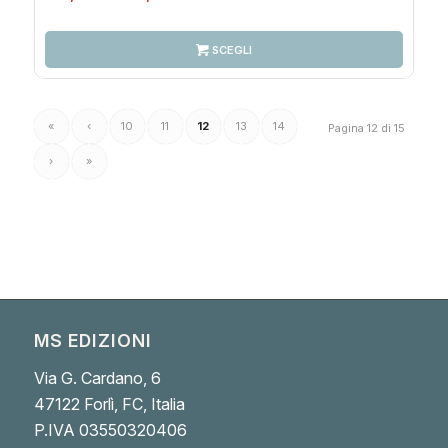
di
prezzo:
SCEGLI
da
65,00€
a
«
‹
10
11
12
13
14
Pagina 12 di 15
145,00€
›
»
MS EDIZIONI
Via G. Cardano, 6
47122 Forlì, FC, Italia
P.IVA 03550320406