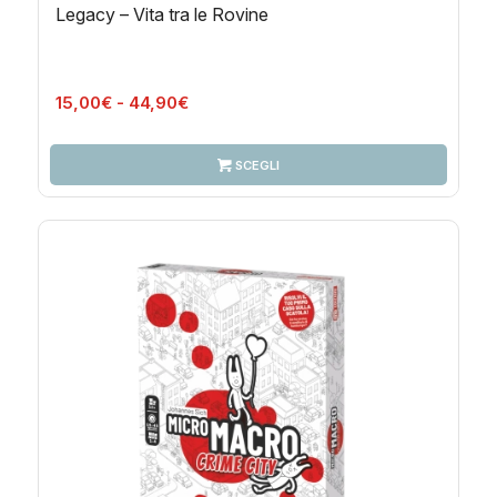
Legacy – Vita tra le Rovine
Fascia
15,00
€
-
44,90
€
di
prezzo:
SCEGLI
da
15,00€
a
44,90€