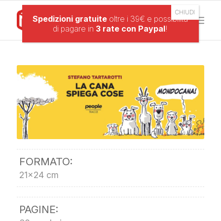
Spedizioni gratuite
oltre i 39€ e possibilità
di pagare in
3 rate con Paypal
!
FORMATO:
21×24 cm
PAGINE: