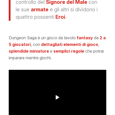
controllo del
Signore del Male
con
le sue
armate
e gli altri si dividono i
quattro possenti
Eroi
.
Dungeon Saga è un gioco da tavolo
fantasy
da
2 a
5 giocatori
, con
dettagliati elementi di gioco
,
splendide miniature
e
semplici regole
che potrai
imparare mentre giochi.