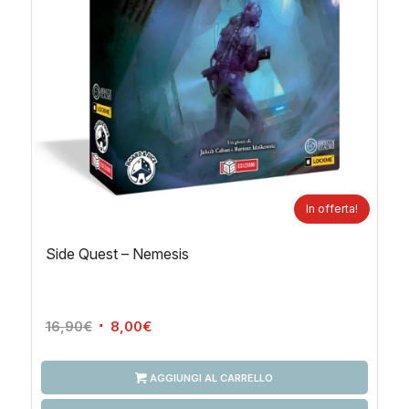
In offerta!
Side Quest – Nemesis
Il
Il
16,90
€
8,00
€
prezzo
prezzo
originale
attuale
AGGIUNGI AL CARRELLO
era:
è: