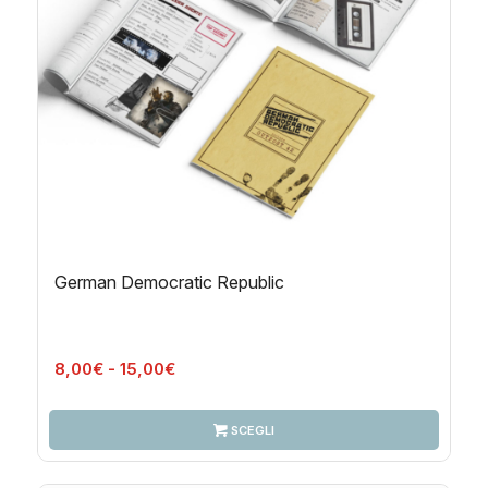
German Democratic Republic
Fascia
8,00
€
-
15,00
€
di
prezzo:
SCEGLI
da
8,00€