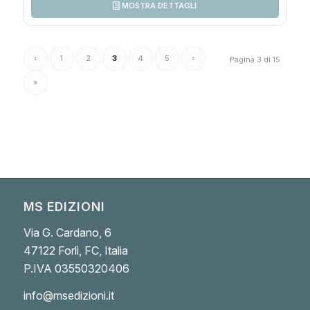
16,90€.
8,00€.
MOSTRA DETTAGLI
‹
1
2
3
4
5
›
Pagina 3 di 15
»
MS EDIZIONI
Via G. Cardano, 6
47122 Forlì, FC, Italia
P.IVA 03550320406
info@msedizioni.it