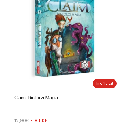
In offerta!
Claim: Rinforzi Magia
Il
Il
12,90
€
8,00
€
prezzo
prezzo