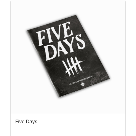
a
15,00€
Five Days