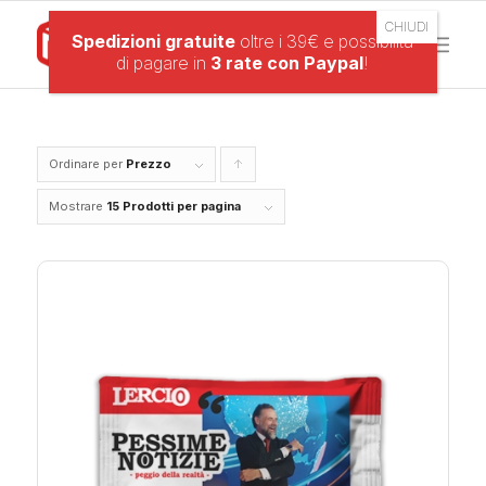
Spedizioni gratuite
oltre i 39€ e possibilità
di pagare in
3 rate con Paypal
!
Ordinare per
Prezzo
Clicca
per
Mostrare
15 Prodotti per pagina
ordinare
i
prodotti
in
forma
ascendente