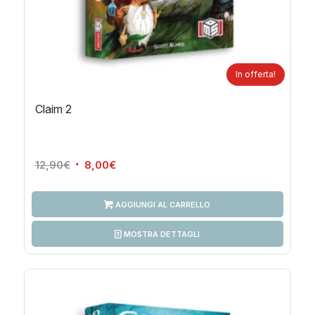
In offerta!
Claim 2
Il
Il
12,90
€
8,00
€
prezzo
prezzo
originale
attuale
AGGIUNGI AL CARRELLO
era:
è:
12,90€.
8,00€.
MOSTRA DETTAGLI