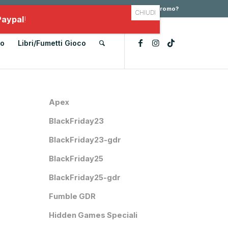
Il mio account
Scarica il tuo PDF
Hai un codice promo?
Paypal
!
lo
Libri/Fumetti Gioco
Apex
BlackFriday23
BlackFriday23-gdr
BlackFriday25
BlackFriday25-gdr
Fumble GDR
Hidden Games Speciali