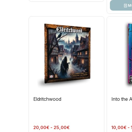
M
Eldritchwood
Into the 
Fascia
20,00
€
-
25,00
€
10,00
€
-