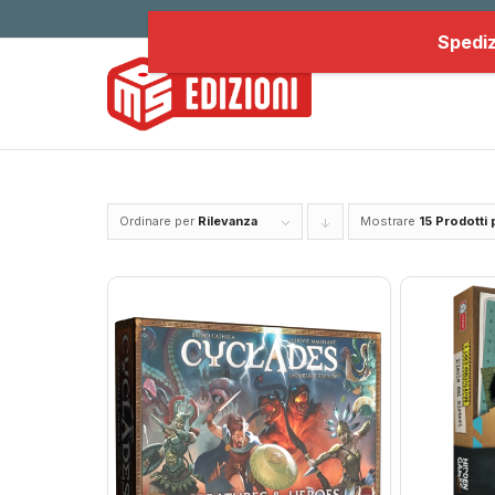
Spediz
Ordinare per
Rilevanza
Mostrare
Clicca
15 Prodotti 
per
ordinare
i
prodotti
in
forma
discendente