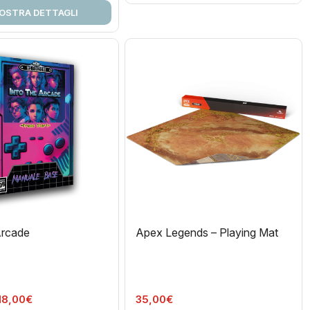
OSTRA DETTAGLI
Arcade
Apex Legends – Playing Mat
Fascia
18,00
€
35,00
€