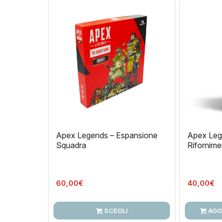
Apex Legends – Espansione
Apex Lege
Squadra
Rifornime
60,00
€
40,00
€
SCEGLI
AGG