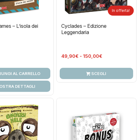
In offerta!
mes – L’isola dei
Cyclades – Edizione
Leggendaria
Fascia
49,90
€
-
150,00
€
di
prezzo:
IUNGI AL CARRELLO
SCEGLI
da
49,90€
OSTRA DETTAGLI
a
150,00€