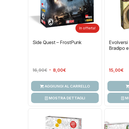
In offerta!
Side Quest – FrostPunk
Evolversi
Bradipo 
Il
Il
16,90
€
8,00
€
15,00
€
prezzo
prezzo
originale
attuale
AGGIUNGI AL CARRELLO
era:
è:
16,90€.
8,00€.
MOSTRA DETTAGLI
M