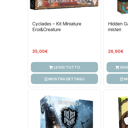
Cyclades – Kit Miniature
Hidden Ga
Eroi&Creature
misteri
35,00
€
26,90
€
LEGGI TUTTO
AGG
MOSTRA DETTAGLI
M