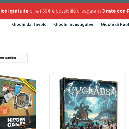
Chi Siamo
Contatti
Newsletter
ioni gratuite
oltre i 39€ e possibilità di pagare in
3 rate con 
Giochi da Tavolo
Giochi Investigativi
Giochi di Ruo
per pagina