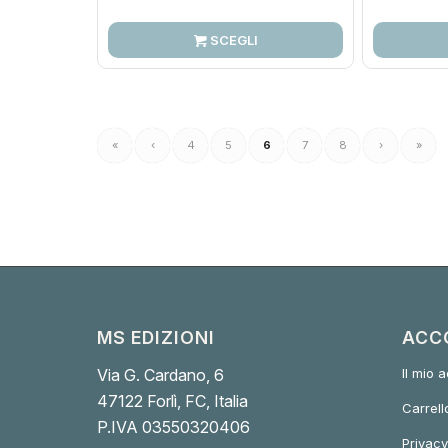
di
prezzo:
SCEGLI
da
20,00€
a
25,00€
«
‹
4
5
6
7
8
›
»
MS EDIZIONI
ACC
Via G. Cardano, 6
Il mio 
47122 Forlì, FC, Italia
Carrell
P.IVA 03550320406
Privacy