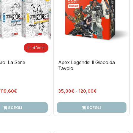
In offerta!
ro: La Serie
Apex Legends: Il Gioco da
Tavolo
Fascia
Fascia
119,60
€
35,00
€
-
120,00
€
di
di
prezzo:
prezzo:
SCEGLI
SCEGLI
da
da
49,00€
35,00€
a
a
119,60€
120,00€