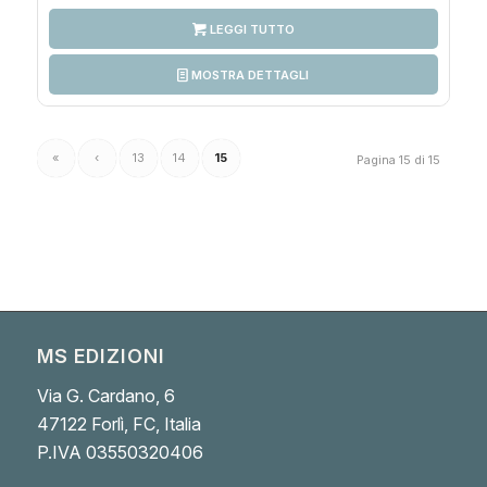
LEGGI TUTTO
MOSTRA DETTAGLI
«
‹
13
14
15
Pagina 15 di 15
MS EDIZIONI
Via G. Cardano, 6
47122 Forlì, FC, Italia
P.IVA 03550320406